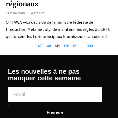
régionaux
LA RÉDACTION
13 AOÛT 2025
OTTAWA —La décision de la ministre fédérale de
l’Industrie, Mélanie Joly, de maintenir les règles du CRTC
qui forcent les trois principaux fournisseurs canadiens à
1
…
147
148
149
150
151
…
300
Les nouvelles à ne pas
manquer cette semaine
Envoyer