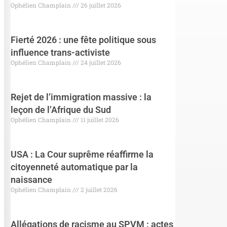
Ophélien Champlain
26 juillet 2026
Fierté 2026 : une fête politique sous
influence trans-activiste
Ophélien Champlain
24 juillet 2026
Rejet de l’immigration massive : la
leçon de l’Afrique du Sud
Ophélien Champlain
11 juillet 2026
USA : La Cour suprême réaffirme la
citoyenneté automatique par la
naissance
Ophélien Champlain
2 juillet 2026
Allégations de racisme au SPVM : actes