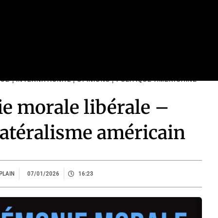
tional
Culture et société
Économie
QUE
|
INTERNATIONAL
|
OPINIONS
|
POLITIQUE AMÉRICAINE
e morale libérale –
latéralisme américain
PLAIN
07/01/2026
16:23