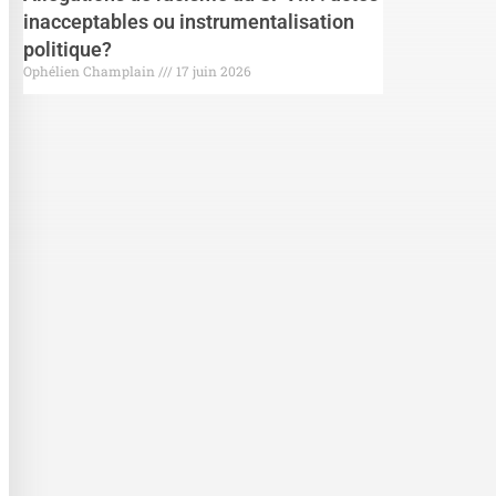
inacceptables ou instrumentalisation
politique?
Ophélien Champlain
17 juin 2026