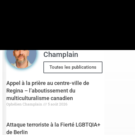
Science et technologies
Sport
Ophélien
Champlain
Toutes les publications
Appel à la prière au centre-ville de
Regina – l’aboutissement du
multiculturalisme canadien
Ophélien Champlain
5 août 2026
Attaque terroriste à la Fierté LGBTQIA+
de Berlin