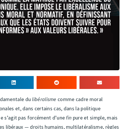
ondamentale du
libéralisme
comme cadre moral
nales et, dans certains cas, dans la politique
 ne s’agit pas forcément d’une
fin
pure et simple, mais
es libéraux — droits humains, multilatéralisme, règles