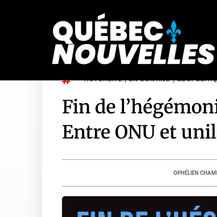
Actualités
Politique
Interna
ACTUALITÉ
|
EN CONTINU
|
GÉOPOLITI
Fin de l’hégémoni
Entre ONU et uni
OPHÉLIEN CHAM